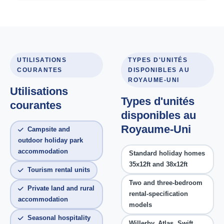
UTILISATIONS
TYPES D'UNITÉS
COURANTES
DISPONIBLES AU
ROYAUME-UNI
Utilisations
Types d'unités
courantes
disponibles au
Royaume-Uni
Campsite and
outdoor holiday park
accommodation
Standard holiday homes
35x12ft and 38x12ft
Tourism rental units
Two and three-bedroom
Private land and rural
rental-specification
accommodation
models
Seasonal hospitality
Willerby, Atlas, Swift,